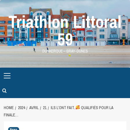
Skip
to
Triathlon Littoral
content
59
DUNKERQUE – BRAY-DUNES
Primary
Menu
HOME
2024
AVRIL
21
ILS L’ONT FAIT..
QUALIFIÉS POUR LA
FINALE…
News