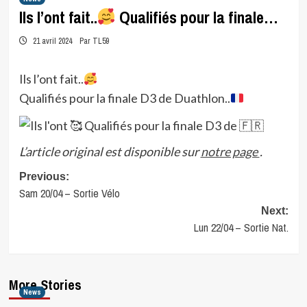
Ils l’ont fait..
Qualifiés pour la finale…
21 avril 2024
Par TL59
Ils l’ont fait..
Qualifiés pour la finale D3 de Duathlon..
L’article original est disponible sur
notre page
.
Post
Previous:
Sam 20/04 – Sortie Vélo
navigation
Next:
Lun 22/04 – Sortie Nat.
More Stories
News