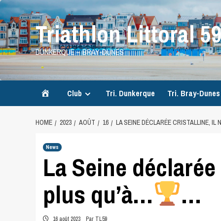
Skip
to
Triathlon Littoral 5
content
DUNKERQUE – BRAY-DUNES
Accueil
Club
Tri. Dunkerque
Tri. Bray-Dunes
HOME
2023
AOÛT
16
LA SEINE DÉCLARÉE CRISTALLINE, IL 
News
La Seine déclarée cr
plus qu’à…
…
16 août 2023
Par TL59