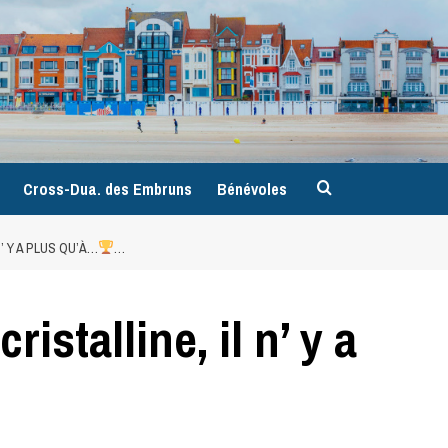
9
Cross-Dua. des Embruns
Bénévoles
N’ Y A PLUS QU’À…
…
istalline, il n’ y a