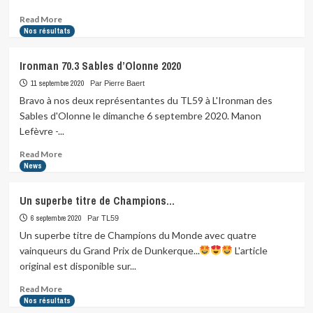
Read
Read More
more
Nos résultats
about
Triathlon
Ironman 70.3 Sables d’Olonne 2020
et
Duathlon
11 septembre 2020
Par Pierre Baert
de
Bravo à nos deux représentantes du TL59 à L'Ironman des
l’Audomarois
Sables d'Olonne le dimanche 6 septembre 2020. Manon
2020
Lefèvre -...
Read
Read More
more
News
about
Ironman
Un superbe titre de Champions…
70.3
Sables
6 septembre 2020
Par TL59
d’Olonne
Un superbe titre de Champions du Monde avec quatre
2020
vainqueurs du Grand Prix de Dunkerque...
L'article
original est disponible sur...
Read
Read More
more
Nos résultats