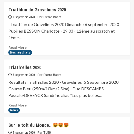
about
Un
Triathlon de Gravelines 2020
superbe
titre
6 septembre 2020
Par Pierre Baert
de
Triathlon de Gravelines 2020 Dimanche 6 septembre 2020
Champions…
Pupilles BESSON Charlotte - 29'03 - 12ème au scratch et
4ème...
Read
Read More
more
Nos résultats
about
Triathlon
Triath’elles 2020
de
Gravelines
5 septembre 2020
Par Pierre Baert
2020
Résultats Triath'Elles 2020 - Gravelines 5 Septembre 2020
Course Bleu (250m/10km/2,5km) - Duo DESCAMPS
Pascale/DEVEYCX Sandrine alias "Les plus belles...
Read
Read More
more
News
about
Triath’elles
Sur le toit du Monde…
2020
5 septembre 2020
Par TL59