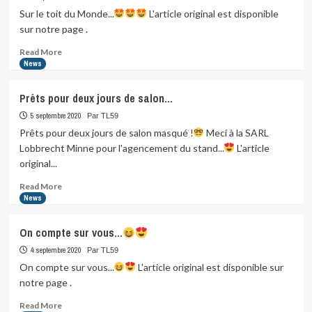
Sur le toit du Monde...
L'article original est disponible
sur notre page .
Read
Read More
more
News
about
Sur
Prêts pour deux jours de salon…
le
toit
5 septembre 2020
Par TL59
du
Prêts pour deux jours de salon masqué !
Meci à la SARL
Monde…
Lobbrecht Minne pour l'agencement du stand...
L'article
original...
Read
Read More
more
News
about
Prêts
On compte sur vous…
pour
deux
4 septembre 2020
Par TL59
jours
On compte sur vous...
L'article original est disponible sur
de
notre page .
salon…
Read
Read More