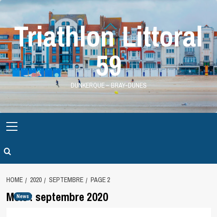
Skip
to
Triathlon Littoral
content
59
DUNKERQUE – BRAY-DUNES
Primary
Menu
HOME
2020
SEPTEMBRE
PAGE 2
Mois :
septembre 2020
News