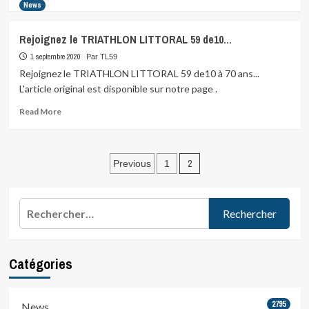
more
News
about
On
Rejoignez le TRIATHLON LITTORAL 59 de10…
compte
sur
1 septembre 2020
Par TL59
vous…
Rejoignez le TRIATHLON LITTORAL 59 de10 à 70 ans...
L'article original est disponible sur notre page .
Read
Read More
more
about
Rejoignez
Pagination
le
2
Previous
1
TRIATHLON
des
LITTORAL
59
publications
Rechercher :
de10…
Catégories
2795
News