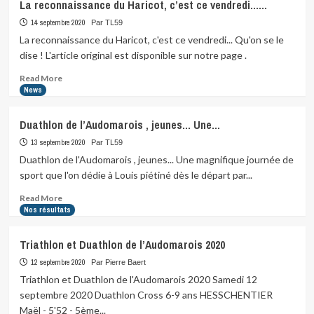
La reconnaissance du Haricot, c’est ce vendredi……
14 septembre 2020
Par TL59
La reconnaissance du Haricot, c'est ce vendredi... Qu'on se le
dise ! L'article original est disponible sur notre page .
Read
Read More
more
News
about
La
Duathlon de l’Audomarois , jeunes… Une…
reconnaissance
du
13 septembre 2020
Par TL59
Haricot,
Duathlon de l'Audomarois , jeunes... Une magnifique journée de
c’est
sport que l'on dédie à Louis piétiné dès le départ par...
ce
vendredi……
Read
Read More
more
Nos résultats
about
Duathlon
Triathlon et Duathlon de l’Audomarois 2020
de
l’Audomarois
12 septembre 2020
Par Pierre Baert
,
Triathlon et Duathlon de l'Audomarois 2020 Samedi 12
jeunes…
septembre 2020 Duathlon Cross 6-9 ans HESSCHENTIER
Une…
Maël - 5'52 - 5ème...