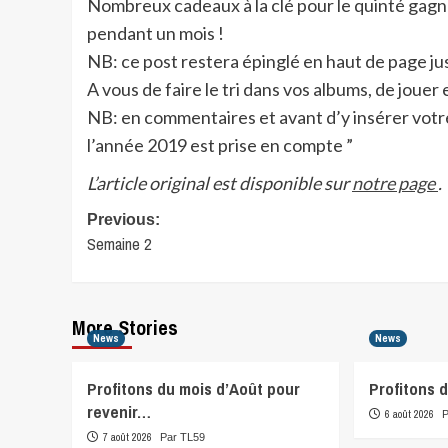
Nombreux cadeaux à la clé pour le quinté gagna
pendant un mois !
NB: ce post restera épinglé en haut de page jus
A vous de faire le tri dans vos albums, de jouer
NB: en commentaires et avant d’y insérer votre
l’année 2019 est prise en compte ”
L’article original est disponible sur
notre page
.
Post
Previous:
Semaine 2
navigation
More Stories
News
News
Profitons du mois d’Août pour
Profitons 
revenir…
6 août 2026
7 août 2026
Par TL59