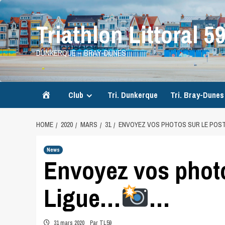
Skip
to
Triathlon Littoral 5
content
DUNKERQUE – BRAY-DUNES
Accueil
Club
Tri. Dunkerque
Tri. Bray-Dunes
HOME
2020
MARS
31
ENVOYEZ VOS PHOTOS SUR LE POST
News
Envoyez vos photo
Ligue…
…
31 mars 2020
Par TL59