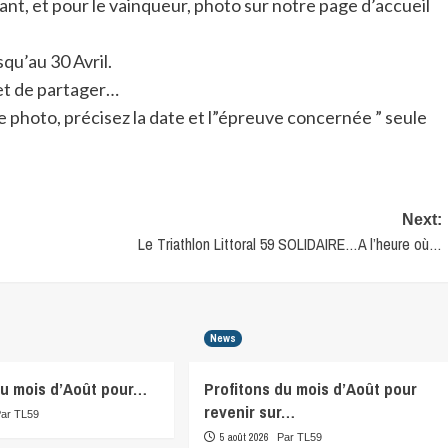
nt, et pour le vainqueur, photo sur notre page d’accueil
qu’au 30 Avril.
 et de partager…
 photo, précisez la date et l”épreuve concernée ” seule
Next:
Le Triathlon Littoral 59 SOLIDAIRE…A l’heure où…
News
du mois d’Août pour…
Profitons du mois d’Août pour
revenir sur…
Par TL59
5 août 2026
Par TL59