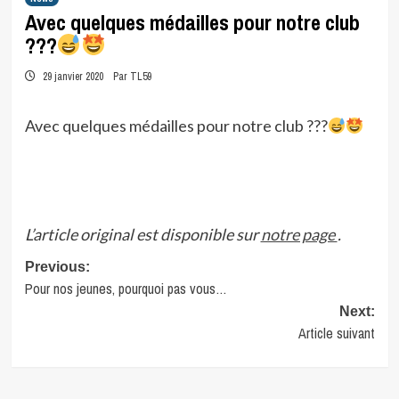
Avec quelques médailles pour notre club
???
29 janvier 2020
Par TL59
Avec quelques médailles pour notre club ???
L’article original est disponible sur
notre page
.
Post
Previous:
Pour nos jeunes, pourquoi pas vous…
navigation
Next:
Article suivant