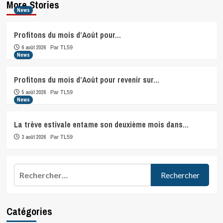
More Stories
News
Profitons du mois d’Août pour…
6 août 2026
Par TL59
News
Profitons du mois d’Août pour revenir sur…
5 août 2026
Par TL59
News
La trêve estivale entame son deuxième mois dans…
3 août 2026
Par TL59
Rechercher :
Catégories