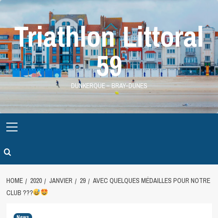
Skip
to
Triathlon Littoral
content
59
DUNKERQUE – BRAY-DUNES
Primary
Menu
HOME
2020
JANVIER
29
AVEC QUELQUES MÉDAILLES POUR NOTRE
CLUB ???
News