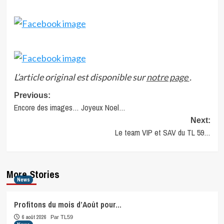
L’article original est disponible sur
notre page
.
Post
Previous:
Encore des images… Joyeux Noel…
navigation
Next:
Le team VIP et SAV du TL 59…
More Stories
News
Profitons du mois d’Août pour…
6 août 2026
Par TL59