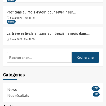
News
Profitons du mois d’Août pour revenir sur…
5 août 2026
Par TL59
News
La trêve estivale entame son deuxième mois dans…
3 août 2026
Par TL59
Rechercher :
Catégories
2794
News
134
Nos résultats