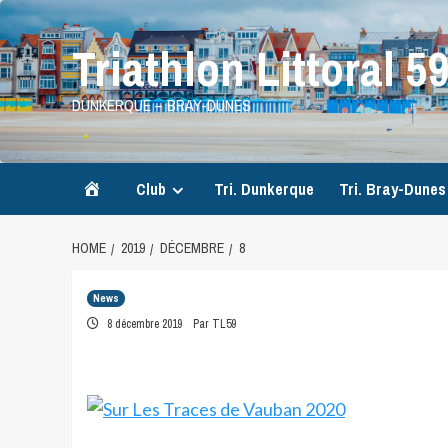
Skip
to
Triathlon Littoral 5
content
DUNKERQUE – BRAY-DUNES
Accueil
Club
Tri. Dunkerque
Tri. Bray-Dunes
HOME
2019
DÉCEMBRE
8
News
8 décembre 2019
Par TL59