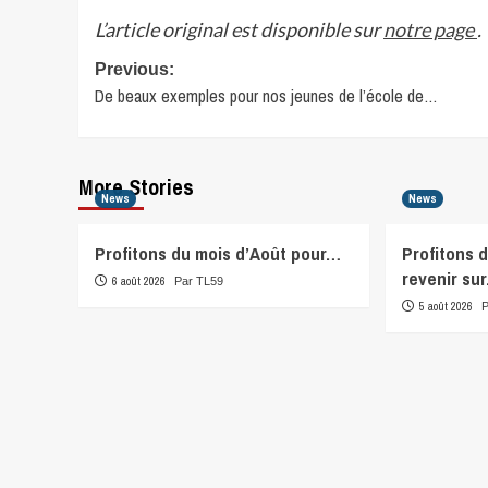
L’article original est disponible sur
notre page
.
Post
Previous:
De beaux exemples pour nos jeunes de l’école de…
navigation
More Stories
News
News
Profitons du mois d’Août pour…
Profitons 
revenir su
6 août 2026
Par TL59
5 août 2026