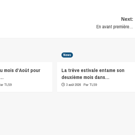
Next:
En avant première…
News
du mois d’Août pour
La trêve estivale entame son
r…
deuxième mois dans…
3 août 2026
Par TL59
Par TL59