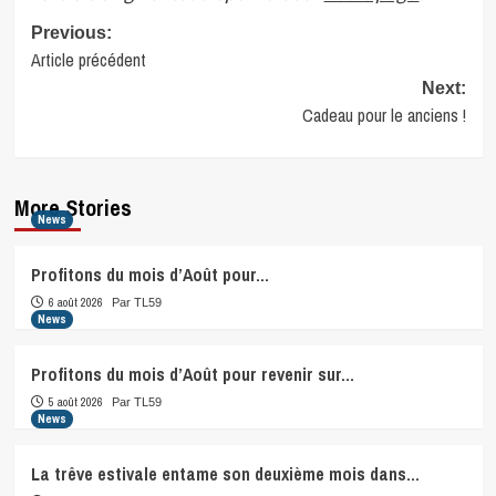
Post
Previous:
Article précédent
navigation
Next:
Cadeau pour le anciens !
More Stories
News
Profitons du mois d’Août pour…
6 août 2026
Par TL59
News
Profitons du mois d’Août pour revenir sur…
5 août 2026
Par TL59
News
La trêve estivale entame son deuxième mois dans…