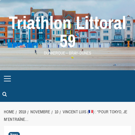
Skip
to
Triathlon Littoral
content
59
DUNKERQUE – BRAY-DUNES
Primary
Menu
HOME
2019
NOVEMBRE
10
VINCENT LUIS (
) : “POUR TOKYO, JE
M’ENTRAÎNE…
News