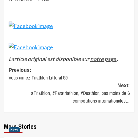
L’article original est disponible sur
notre page
.
Post
Previous:
Vous aimez Triathlon Littoral 59
navigation
Next:
#Triathlon, #Paratriathlon, #Duathlon, pas moins de 6
compétitions internationales…
More Stories
News