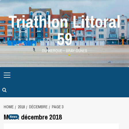
Skip
to
Triathlon Littoral
content
59
DUNKERQUE – BRAY-DUNES
Primary
Menu
HOME
2018
DÉCEMBRE
PAGE 3
Mois :
décembre 2018
News