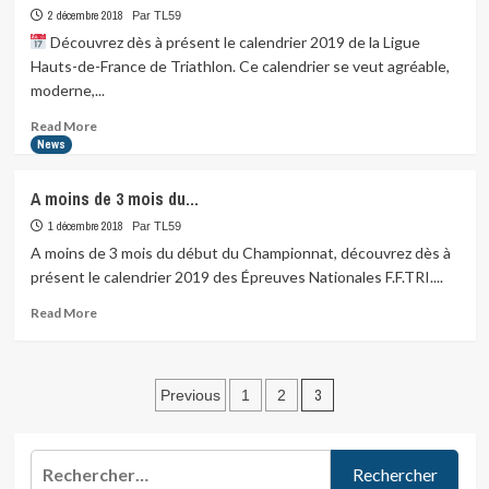
participation
2 décembre 2018
Par TL59
de
Découvrez dès à présent le calendrier 2019 de la Ligue
notre
Hauts-de-France de Triathlon. Ce calendrier se veut agréable,
club
moderne,...
au
dernier
Read
Read More
Triathlon…
more
News
about
A moins de 3 mois du…
Découvrez
dès
1 décembre 2018
Par TL59
à
A moins de 3 mois du début du Championnat, découvrez dès à
présent
présent le calendrier 2019 des Épreuves Nationales F.F.TRI....
le…
Read
Read More
more
about
A
Pagination
moins
3
Previous
1
2
de
des
3
mois
publications
Rechercher :
du…