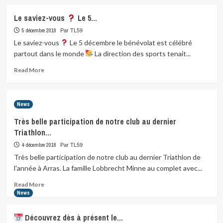
about
Le saviez-vous
Le 5…
5 décembre 2018
Par TL59
Le saviez-vous
Le 5 décembre le bénévolat est célébré
partout dans le monde
La direction des sports tenait...
Read
Read More
more
about
Le
News
saviez-
vous
Très belle participation de notre club au dernier
Triathlon…
Le
5…
4 décembre 2018
Par TL59
Très belle participation de notre club au dernier Triathlon de
l'année à Arras. La famille Lobbrecht Minne au complet avec...
Read
Read More
more
News
about
Très
Découvrez dès à présent le…
belle