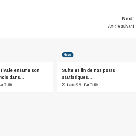
Next:
Article suivant
News
stivale entame son
Suite et fin de nos posts
mois dans…
statistiques…
1 août 2026
Par TL59
Par TL59