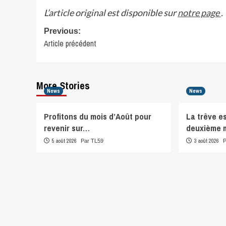
L’article original est disponible sur
notre page
.
Post
Previous:
Article précédent
navigation
More Stories
News
News
Profitons du mois d’Août pour
La trêve e
revenir sur…
deuxième 
5 août 2026
3 août 2026
Par TL59