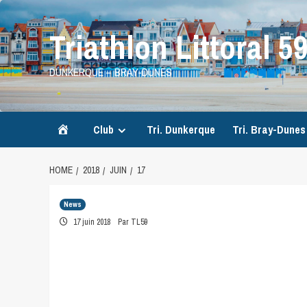
Skip
to
Triathlon Littoral 5
content
DUNKERQUE – BRAY-DUNES
Accueil
Club
Tri. Dunkerque
Tri. Bray-Dunes
HOME
2018
JUIN
17
News
17 juin 2018
Par TL59