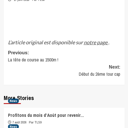
L’article original est disponible sur
notre page
.
Post
Previous:
La tête de course au 1500m !
navigation
Next:
Début du 2ème tour cap
More Stories
News
Profitons du mois d’Août pour revenir…
7 août 2026
Par TL59
News