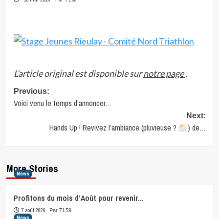
L’article original est disponible sur
notre page
.
Post
Previous:
Voici venu le temps d’annoncer…
navigation
Next:
Hands Up ! Revivez l’ambiance (pluvieuse ?
) de…
More Stories
News
Profitons du mois d’Août pour revenir…
7 août 2026
Par TL59
News