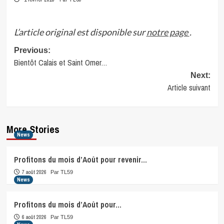
L’article original est disponible sur
notre page
.
Post
Previous:
Bientôt Calais et Saint Omer…
navigation
Next:
Article suivant
More Stories
News
Profitons du mois d’Août pour revenir…
7 août 2026
Par TL59
News
Profitons du mois d’Août pour…
6 août 2026
Par TL59