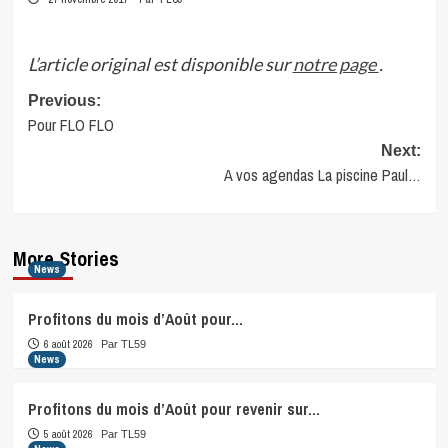
L’article original est disponible sur
notre page
.
Post
Previous:
Pour FLO FLO
navigation
Next:
A vos agendas La piscine Paul…
More Stories
News
Profitons du mois d’Août pour…
6 août 2026
Par TL59
News
Profitons du mois d’Août pour revenir sur…
5 août 2026
Par TL59