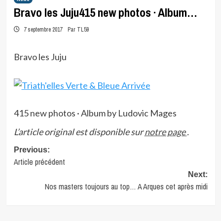
Bravo les Juju415 new photos · Album…
7 septembre 2017
Par TL59
Bravo les Juju
415 new photos · Album by Ludovic Mages
L’article original est disponible sur
notre page
.
Post
Previous:
Article précédent
navigation
Next:
Nos masters toujours au top… A Arques cet après midi