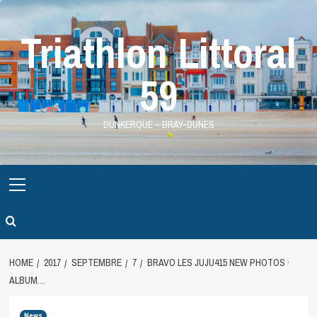
Skip
to
Triathlon Littoral
content
59
DUNKERQUE – BRAY-DUNES
Primary
Menu
HOME
2017
SEPTEMBRE
7
BRAVO LES JUJU415 NEW PHOTOS ·
ALBUM…
News