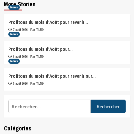
More Stories
News
Profitons du mois d’Août pour revenir…
7 août 2026
Par TL59
News
Profitons du mois d’Août pour…
6 août 2026
Par TL59
News
Profitons du mois d’Août pour revenir sur…
5 août 2026
Par TL59
Rechercher :
Catégories