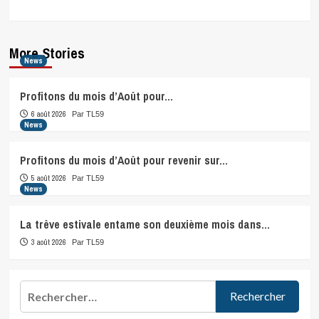
More Stories
News
Profitons du mois d’Août pour…
6 août 2026
Par TL59
News
Profitons du mois d’Août pour revenir sur…
5 août 2026
Par TL59
News
La trêve estivale entame son deuxième mois dans…
3 août 2026
Par TL59
Rechercher :