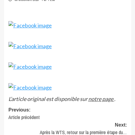
L’article original est disponible sur
notre page
.
Post
Previous:
Article précédent
navigation
Next:
Après la WTS, retour sur la première étape du…