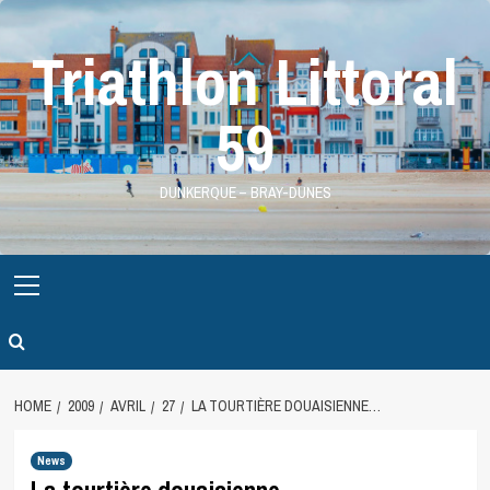
Skip
to
Triathlon Littoral
content
59
DUNKERQUE – BRAY-DUNES
Primary
Menu
HOME
2009
AVRIL
27
LA TOURTIÈRE DOUAISIENNE…
News