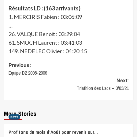
Résultats LD : (163 arrivants)
1. MERCIRIS Fabien : 03:06:09
…
26. VALQUE Benoit : 03:29:04
61. SMOCH Laurent : 03:41:03
149. NEDELEC Olivier : 04:20:15
Post
Previous:
Equipe D2 2008-2009
navigation
Next:
Triathlon des Lacs – 3/83/21
More Stories
News
Profitons du mois d’Août pour revenir sur…