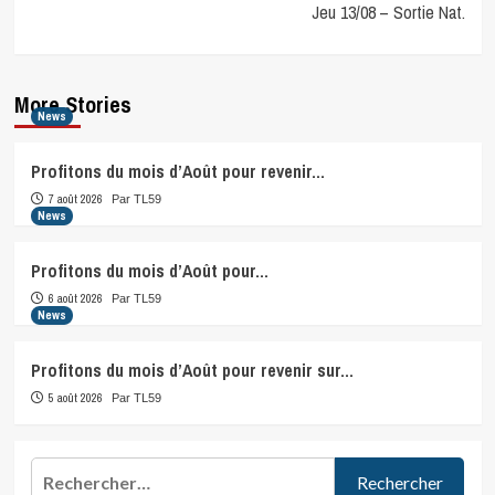
Jeu 13/08 – Sortie Nat.
More Stories
News
Profitons du mois d’Août pour revenir…
7 août 2026
Par TL59
News
Profitons du mois d’Août pour…
6 août 2026
Par TL59
News
Profitons du mois d’Août pour revenir sur…
5 août 2026
Par TL59
Rechercher :