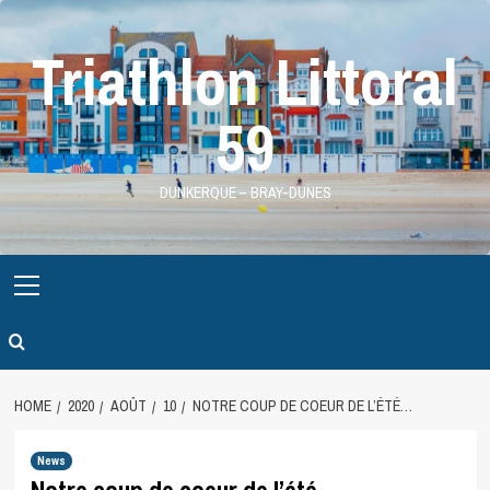
Skip
to
Triathlon Littoral
content
59
DUNKERQUE – BRAY-DUNES
Primary
Menu
HOME
2020
AOÛT
10
NOTRE COUP DE COEUR DE L’ÉTÉ…
News