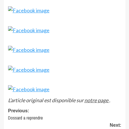
L’article original est disponible sur
notre page
.
Post
Previous:
Dossard a reprendre
navigation
Next: