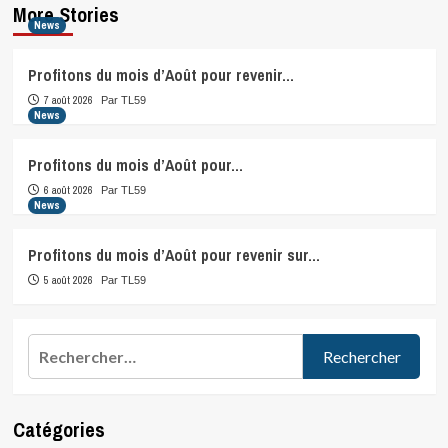
More Stories
News
Profitons du mois d’Août pour revenir…
7 août 2026
Par TL59
News
Profitons du mois d’Août pour…
6 août 2026
Par TL59
News
Profitons du mois d’Août pour revenir sur…
5 août 2026
Par TL59
Rechercher :
Catégories