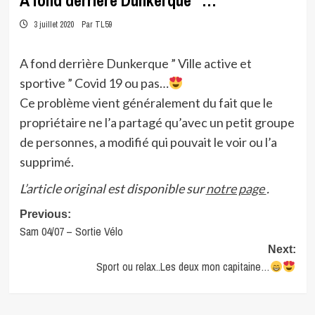
A fond derrière Dunkerque “…
3 juillet 2020
Par TL59
A fond derrière Dunkerque ” Ville active et
sportive ” Covid 19 ou pas…
Ce problème vient généralement du fait que le
propriétaire ne l’a partagé qu’avec un petit groupe
de personnes, a modifié qui pouvait le voir ou l’a
supprimé.
L’article original est disponible sur
notre page
.
Post
Previous:
Sam 04/07 – Sortie Vélo
navigation
Next:
Sport ou relax..Les deux mon capitaine…