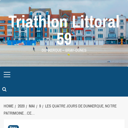
Skip
to
Triathlon Littoral
content
59
DUNKERQUE – BRAY-DUNES
Primary
Menu
HOME
2020
MAI
9
LES QUATRE JOURS DE DUNKERQUE, NOTRE
PATRIMOINE…CE…
News