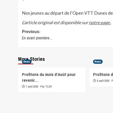
Nos jeunes au départ de l’Open VTT Dunes de
L’article original est disponible sur
notre page
.
Post
Previous:
En avant première…
navigation
More Stories
News
News
Profitons du mois d’Août pour
Profitons 
revenir…
6 août 2026
7 août 2026
Par TL59