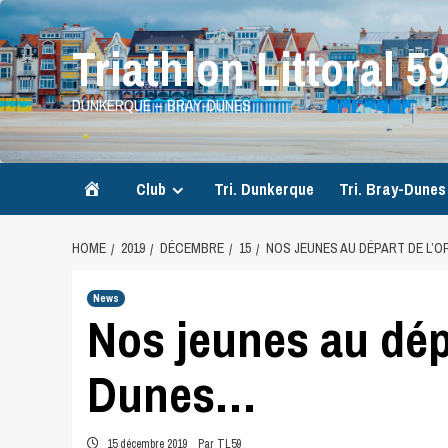
Skip
to
Triathlon Littoral 5
content
DUNKERQUE – BRAY-DUNES
Accueil
Club
Tri. Dunkerque
Tri. Bray-Dunes
HOME
2019
DÉCEMBRE
15
NOS JEUNES AU DÉPART DE L’
News
Nos jeunes au dép
Dunes…
15 décembre 2019
Par TL59