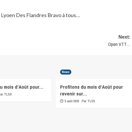
 Lyoen Des Flandres Bravo à tous…
Next:
Open VTT…
News
du mois d’Août pour…
Profitons du mois d’Août pour
revenir sur…
Par TL59
5 août 2026
Par TL59