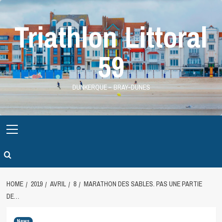
Skip
to
Triathlon Littoral
content
59
DUNKERQUE – BRAY-DUNES
Primary
Menu
HOME
2019
AVRIL
8
MARATHON DES SABLES. PAS UNE PARTIE
DE…
News