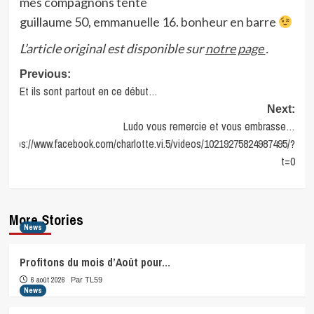
mes compagnons tente
guillaume 50, emmanuelle 16. bonheur en barre
L’article original est disponible sur
notre page
.
Post
Previous:
Et ils sont partout en ce début…
navigation
Next:
Ludo vous remercie et vous embrasse…
https://www.facebook.com/charlotte.vi.5/videos/10219275824987495/?
t=0
More Stories
News
Profitons du mois d’Août pour…
6 août 2026
Par TL59
News