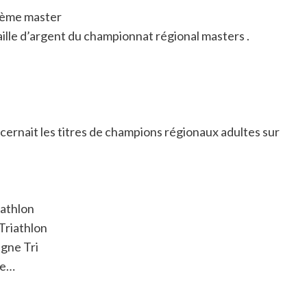
 2ème master
ille d’argent du championnat régional masters .
cernait les titres de champions régionaux adultes sur
iathlon
Triathlon
gne Tri
te…