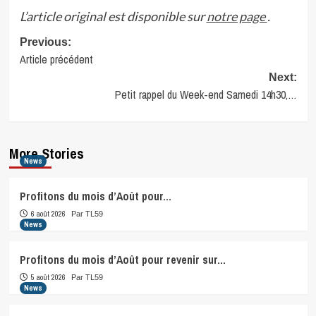
L’article original est disponible sur
notre page
.
Post
Previous:
Article précédent
navigation
Next:
Petit rappel du Week-end Samedi 14h30,…
More Stories
News
Profitons du mois d’Août pour…
6 août 2026
Par TL59
News
Profitons du mois d’Août pour revenir sur…
5 août 2026
Par TL59
News