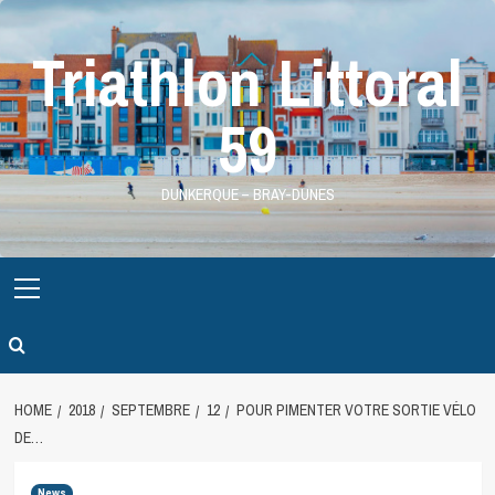
Skip
to
Triathlon Littoral
content
59
DUNKERQUE – BRAY-DUNES
Primary
Menu
HOME
2018
SEPTEMBRE
12
POUR PIMENTER VOTRE SORTIE VÉLO
DE…
News