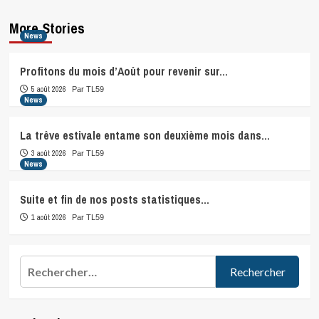
More Stories
News
Profitons du mois d’Août pour revenir sur…
5 août 2026
Par TL59
News
La trêve estivale entame son deuxième mois dans…
3 août 2026
Par TL59
News
Suite et fin de nos posts statistiques…
1 août 2026
Par TL59
Rechercher :