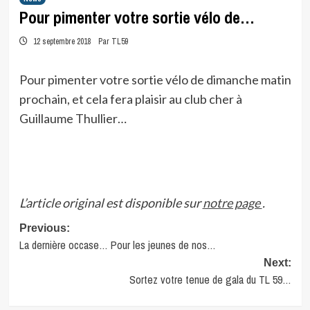
Pour pimenter votre sortie vélo de…
12 septembre 2018
Par TL59
Pour pimenter votre sortie vélo de dimanche matin
prochain, et cela fera plaisir au club cher à
Guillaume Thullier…
L’article original est disponible sur
notre page
.
Post
Previous:
La dernière occase… Pour les jeunes de nos…
navigation
Next:
Sortez votre tenue de gala du TL 59…