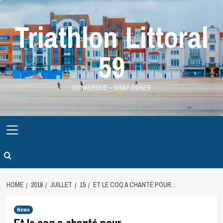
Skip
to
Triathlon Littoral
content
59
DUNKERQUE – BRAY-DUNES
Primary
Menu
HOME
2018
JUILLET
15
ET LE COQ A CHANTÉ POUR…
News