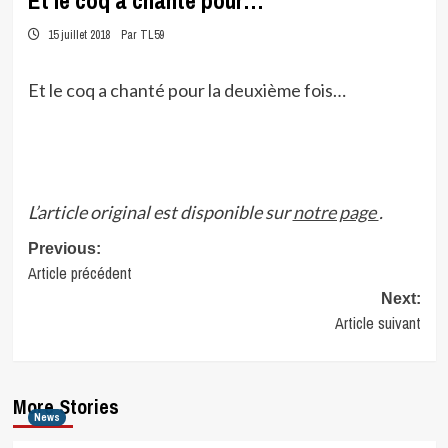
Et le coq a chanté pour…
15 juillet 2018
Par TL59
Et le coq a chanté pour la deuxième fois…
L’article original est disponible sur
notre page
.
Post
Previous:
Article précédent
navigation
Next:
Article suivant
More Stories
News