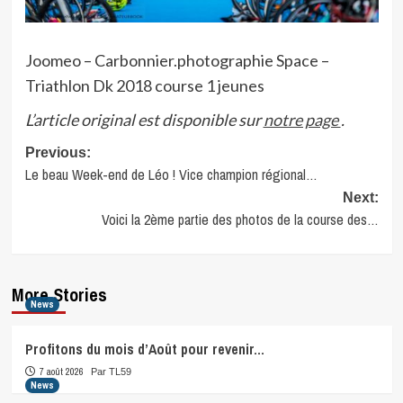
Joomeo – Carbonnier.photographie Space –
Triathlon Dk 2018 course 1 jeunes
L’article original est disponible sur
notre page
.
Post
Previous:
Le beau Week-end de Léo ! Vice champion régional…
navigation
Next:
Voici la 2ème partie des photos de la course des…
More Stories
News
Profitons du mois d’Août pour revenir…
7 août 2026
Par TL59
News