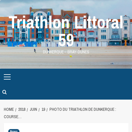
Skip
to
Triathlon Littoral
content
59
DUNKERQUE – BRAY-DUNES
Primary
Menu
HOME
2018
JUIN
19
PHOTO DU TRIATHLON DE DUNKERQUE :
COURSE…
News