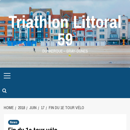
Skip
to
Triathlon Littoral
content
59
DUNKERQUE – BRAY-DUNES
Primary
Menu
HOME
2018
JUIN
17
FIN DU 1E TOUR VÉLO
News