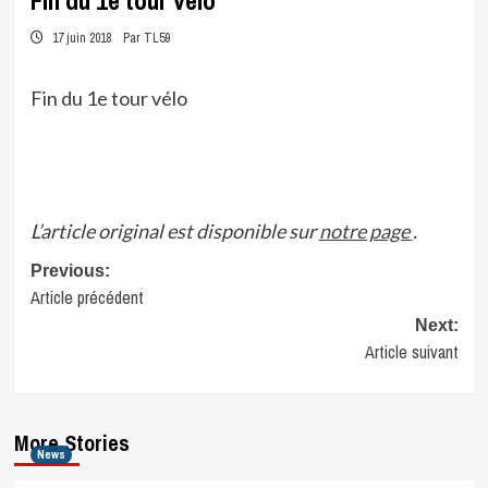
Fin du 1e tour vélo
17 juin 2018
Par TL59
Fin du 1e tour vélo
L’article original est disponible sur
notre page
.
Post
Previous:
Article précédent
navigation
Next:
Article suivant
More Stories
News