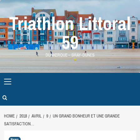
Skip
to
Triathlon Littoral
content
59
DUNKERQUE – BRAY-DUNES
Primary
Menu
HOME
2018
AVRIL
9
UN GRAND BONHEUR ET UNE GRANDE
SATISFACTION…
News