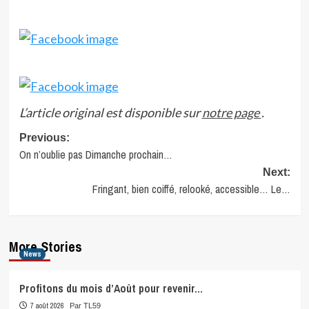
L’article original est disponible sur
notre page
.
Post
Previous:
On n’oublie pas Dimanche prochain…
navigation
Next:
Fringant, bien coiffé, relooké, accessible… Le…
More Stories
News
Profitons du mois d’Août pour revenir…
7 août 2026
Par TL59