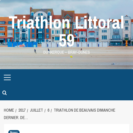
Skip
to
Triathlon Littoral
content
59
DUNKERQUE – BRAY-DUNES
Primary
Menu
HOME
2017
JUILLET
6
TRIATHLON DE BEAUVAIS DIMANCHE
DERNIER. DE…
News